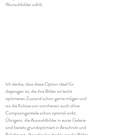
Wunschbilder wählt.
Ich denke, dass diese Option ideal für 
diejenigen ist, die ihre Bilder im leicht 
optimieren Zustand schon gerne mögen und 
wo die Kulisse von vornherein auch ohne 
Composinganteile schon optimal wirkt. 
Übrigens: die Auswahlbilder in eurer Galerie 
sind bereits grundoptimiert in Anschnitt und 
Belichtung.  Ihr seht also direkt, wie die Bilder 