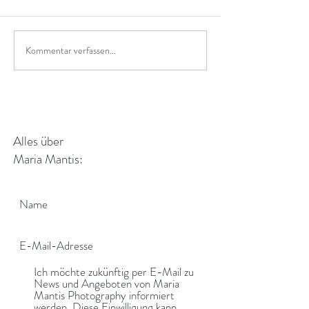
Kommentar verfassen...
Art Deco,Vampire und
Mein 2024 Kalende
seltsame Kuriositäten
anderem Format
Alles über
Maria Mantis:
Ich möchte zukünftig per E-Mail zu
News und Angeboten von Maria
Mantis Photography informiert
werden. Diese Einwilligung kann