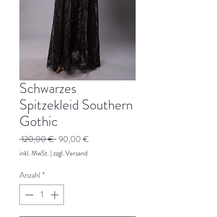
Schwarzes
Spitzekleid Southern
Gothic
Standardpreis
Sale-
 120,00 € 
90,00 €
Preis
inkl. MwSt.
|
zzgl. Versand
Anzahl
*