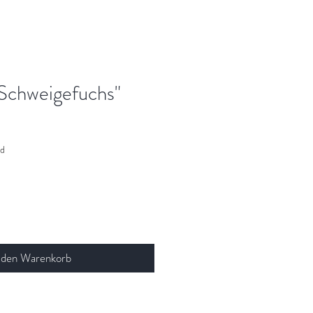
Schweigefuchs"
nd
 den Warenkorb