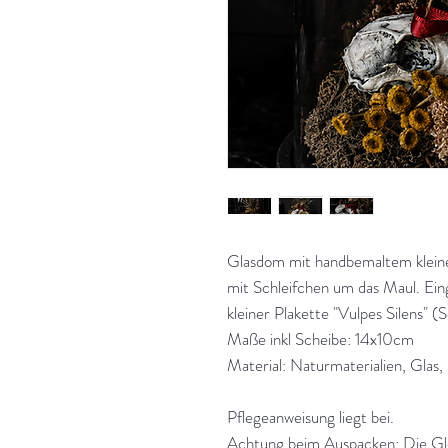
Glasdom mit handbemaltem klei
mit Schleifchen um das Maul. Ein
kleiner Plakette "Vulpes Silens" (
Maße inkl Scheibe: 14x10cm
Material: Naturmaterialien, Glas,
Pflegeanweisung liegt bei.
Achtung beim Auspacken: Die Glos