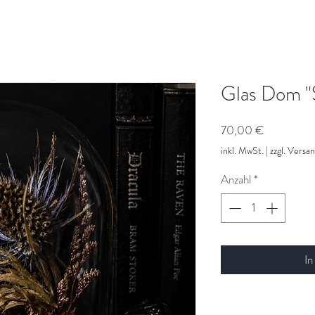
Glas Dom "
Preis
70,00 €
inkl. MwSt.
|
zzgl. Versa
Anzahl
*
In