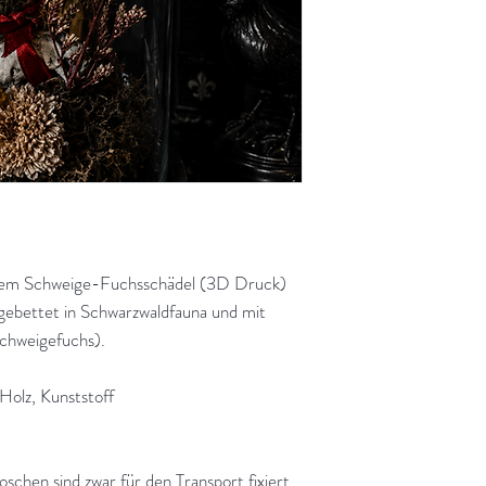
nem Schweige-Fuchsschädel (3D Druck)
gebettet in Schwarzwaldfauna und mit
Schweigefuchs).
 Holz, Kunststoff
chen sind zwar für den Transport fixiert,